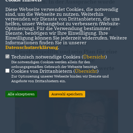
nominieren. In der Aussprache wurde
Diese Webseite verwendet Cookies, die notwendig
insbesondere die ruhige, besonnene,
sind, um die Webseite zu nutzen. Weiterhin
geradezu "staatsmännische" Art Egers
verwenden wir Dienste von Drittanbietern, die uns
helfen, unser Webangebot zu verbessern (Website-
gewürdigt, mit der er erfolgreich seine
Optmierung). Für die Verwendung bestimmter
Dienste, benötigen wir Ihre Einwilligung. Ihre
Amtsgeschäfte führt. Hervorgehoben
Einwilligung können Sie jederzeit widerrufen. Weitere
Informationen finden Sie in unserer
wurden seine Erfolge in der
Datenschutzerklärung
.
Haushaltspolitik und sein Plan für eine
Technisch notwendige Cookies (
Übersicht
)
in allen Bereichen und für alle
Die notwendigen Cookies werden allein für den
ordnungsgemäßen Gebrauch der Webseite benötigt.
Bürgerinnen und Bürger lebenswerte
Cookies von Drittanbietern (
Übersicht
)
Stadt.
Zur Optimierung unserer Webseite binden wir Dienste und
Angebote von Drittanbietern ein.
Alle akzeptieren
Auswahl speichern